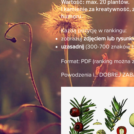
Wartość: max. 20 plantów.
I kamienie za kreatywność,
humoru.
Każdą pozycję w rankingu:
zobrazuj
zdjęciem lub rysunk
uzasadnij
(300-700 znaków be
Format: PDF (ranking można 
Powodzenia i... DOBREJ ZAB