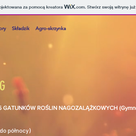
projektowana za pomocą kreatora
.com
. Stwórz swoją witrynę już
ory
Składzik
Agro-skrzynka
G
5 GATUNKÓW ROŚLIN NAGOZALĄŻKOWYCH (Gymno
(do północy)