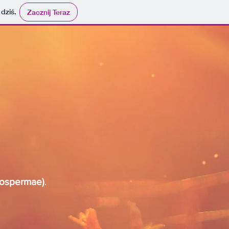
 dziś.
Zacznij Teraz
spermae)
.