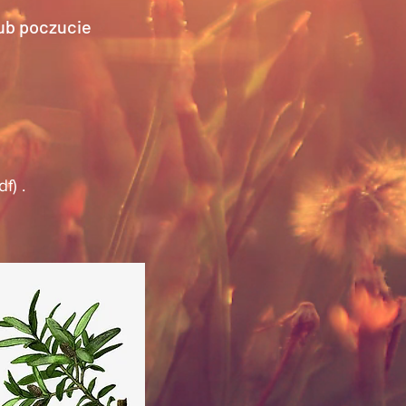
ub poczucie
f) .