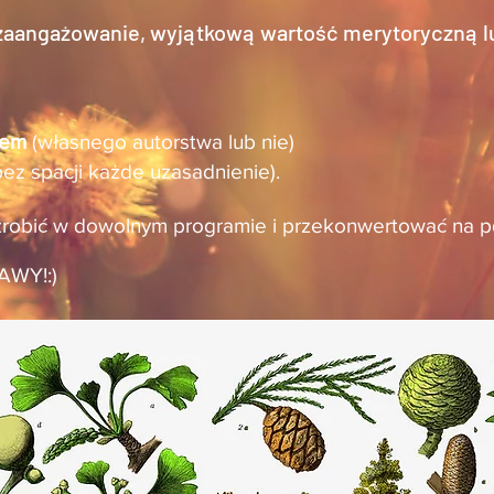
 zaangażowanie, wyjątkową wartość merytoryczną l
iem
(własnego autorstwa lub nie)
z spacji każde uzasadnienie).
zrobić w dowolnym programie i przekonwertować na pd
AWY!:)